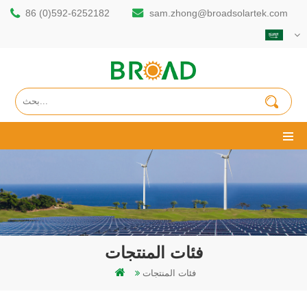
86 (0)592-6252182
sam.zhong@broadsolartek.com
فئات المنتجات
فئات المنتجات