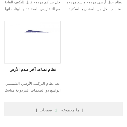
نظام جبل أرضي مزدوج واسع مزدوج
حل تتراكم مزدوج قابل للتكيف للغاية
مناسب لكل من المشاريع السكنية
مع التضاريس المختلفة و البيئات.انها
والتجارية، مع تصميم صارم و حساب.
مرونة عالية تجعل التثبيت أسهل
يمكن أن تحمل الثلوج الثقيلة أو
وأسرع وتثبيت الطاقة الشمسية
الرياح تحميل.
الأخرى حلول.
نظام تصاعد آخر صدم الأرض
يعد نظام التركيب الأرضي الشمسي
الواسع ذو الصدمات المزدوجة مناسبًا
لكل من المشاريع السكنية والتجارية
، تصميم صارم و حساب. يمكنه تحمل
صفحات ]
[ ما مجموعه
1
الثلج الكثيف أو الرياح