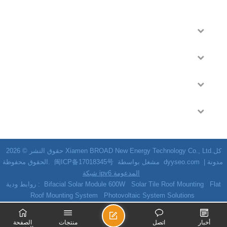
اتصل بنا
العلامات الساخنة
تابعنا
منتوجات جديدة
حقوق النشر © 2026 Xiamen BROAD New Energy Technology Co., Ltd.كل
مدونة
|
dyyseo.com
مشغل بواسطة
闽ICP备17018345号
الحقوق محفوظة.
شبكة ipv6 المدعومة
Flat
Solar Tile Roof Mounting
Bifacial Solar Module 600W
روابط ودية :
Roof Mounting System
Photovoltaic System Solutions
ا
أخبار
اتصل
منتجات
الصفحة