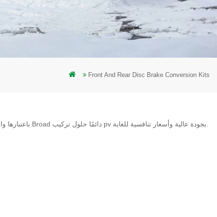
Front And Rear Disc Brake Conversion Kits
باعتبارها واحدة من أبرز الشركات المصنعة لأنظمة تركيب الطاقة الشمسية في الصين ، تقدم شركة Broad دائمًا حلول تركيب pv بجودة عالية وأسعار تنافسية للغاية.