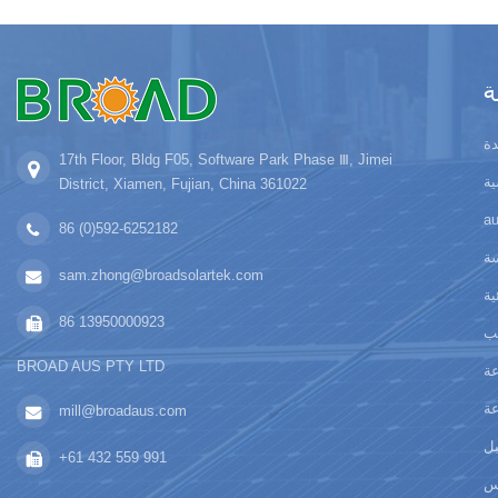
ة
ة
17th Floor, Bldg F05, Software Park Phase Ⅲ, Jimei
ة
District, Xiamen, Fujian, China 361022
86 (0)592-6252182
سة
sam.zhong@broadsolartek.com
ية
86 13950000923
يب
BROAD AUS PTY LTD
عة
عة
mill@broadaus.com
بل
+61 432 559 991
س