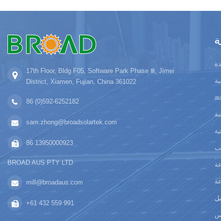
ة
ة
17th Floor, Bldg F05, Software Park Phase Ⅲ, Jimei
ة
District, Xiamen, Fujian, China 361022
86 (0)592-6252182
سة
sam.zhong@broadsolartek.com
ية
86 13950000923
يب
BROAD AUS PTY LTD
عة
عة
mill@broadaus.com
بل
+61 432 559 991
س