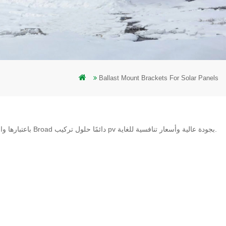
Ballast Mount Brackets For Solar Panels
باعتبارها واحدة من أبرز الشركات المصنعة لأنظمة تركيب الطاقة الشمسية في الصين ، تقدم شركة Broad دائمًا حلول تركيب pv بجودة عالية وأسعار تنافسية للغاية.